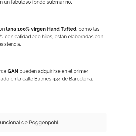
an un fabuloso fondo submarino.
con
lana 100% virgen Hand Tufted
, como las
% con calidad 200 hilos, están elaboradas con
sistencia.
arca
GAN
pueden adquirirse en el primer
uado en la calle Balmes 434 de Barcelona.
ifuncional de Poggenpohl