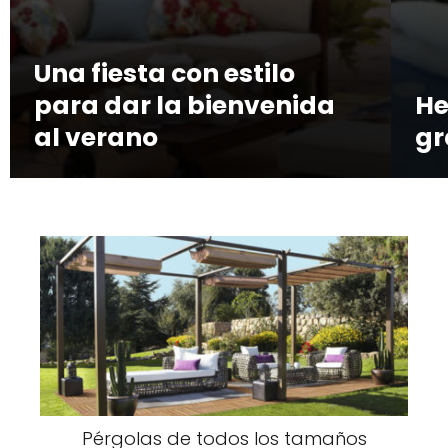
Una fiesta con estilo
para dar la bienvenida
He
al verano
gr
Pérgolas de todos los tamaños