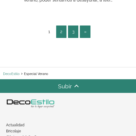
verano, poder sentarnos a desayunar, a leer…
1
2
3
»
DecoEstilo
Especial Verano
Subir
Actualidad
Bricolaje