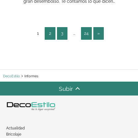
gran desembolso. Te contamos lo que dicen…
1
2
3
…
24
»
DecoEstilo
Informes
Subir
Actualidad
Bricolaje