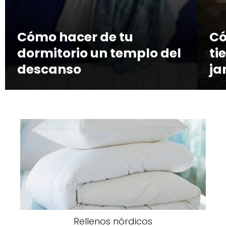
Cómo hacer de tu
Có
dormitorio un templo del
ti
descanso
ja
Rellenos nórdicos