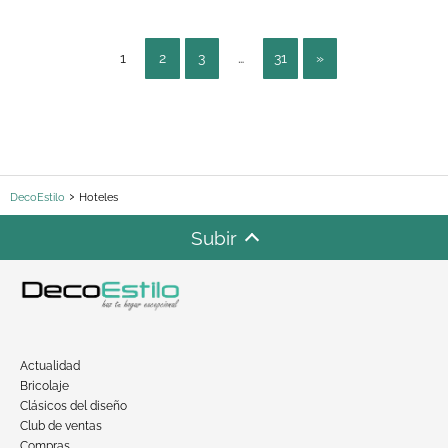
1
2
3
…
31
»
DecoEstilo
Hoteles
Subir
Actualidad
Bricolaje
Clásicos del diseño
Club de ventas
Compras