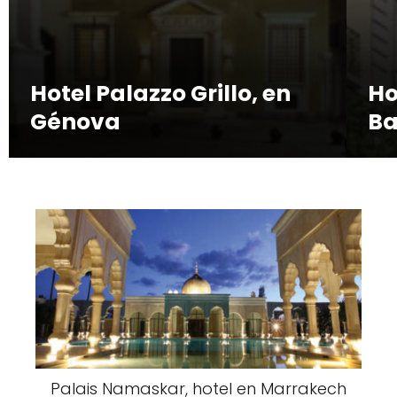
Hotel Palazzo Grillo, en
Ho
Génova
Ba
Palais Namaskar, hotel en Marrakech