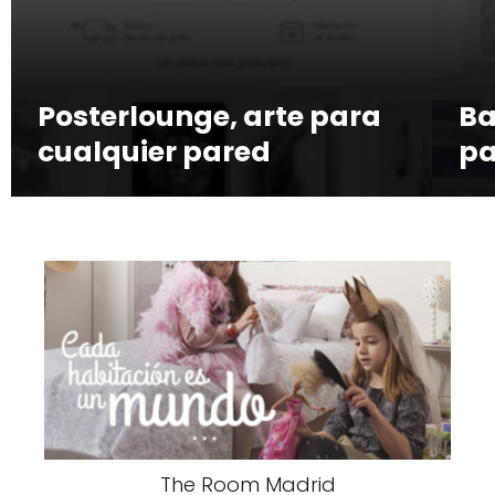
Posterlounge, arte para
Ba
cualquier pared
pa
The Room Madrid