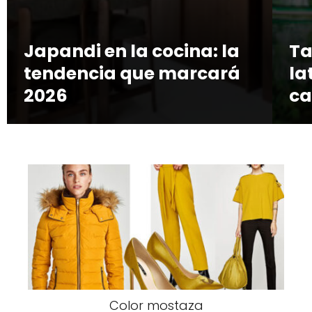
Japandi en la cocina: la
Ta
tendencia que marcará
la
2026
ca
Color mostaza