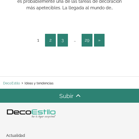
es probablemente una de las tareas de decoración
más apetecibles. La llegada al mundo de…
1
2
3
…
29
»
DecoEstilo
Ideas y tendencias
Subir
Actualidad