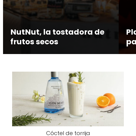
NutNut, la tostadora de
Pl
frutos secos
pa
Cóctel de torrija