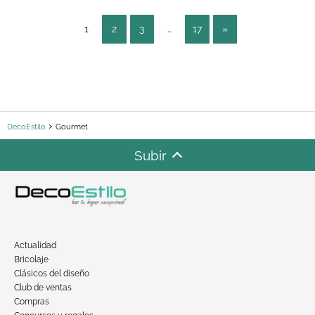
1
2
3
…
17
»
DecoEstilo
Gourmet
Subir
Actualidad
Bricolaje
Clásicos del diseño
Club de ventas
Compras