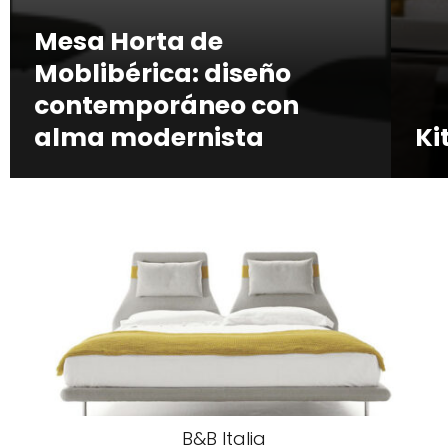
Mesa Horta de
Moblibérica: diseño
contemporáneo con
alma modernista
Ki
B&B Italia