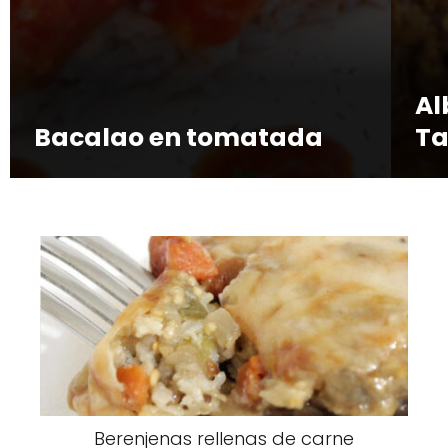
Al
Bacalao en tomatada
T
Berenjenas rellenas de carne