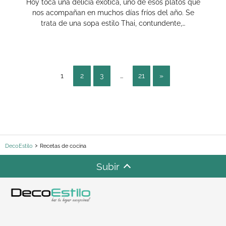
Hoy toca una delicia exótica, uno de esos platos que
nos acompañan en muchos días fríos del año. Se
trata de una sopa estilo Thai, contundente,…
1
2
3
…
21
»
DecoEstilo
Recetas de cocina
Subir