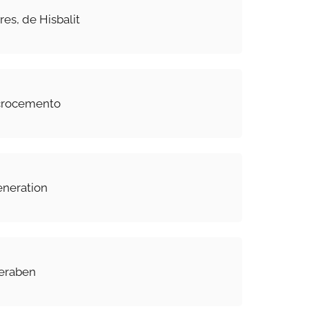
res, de Hisbalit
crocemento
eneration
Keraben