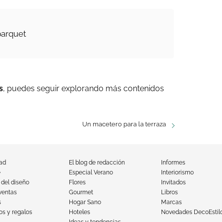
parquet
s
, puedes seguir explorando más contenidos
Un macetero para la terraza
dad
El blog de redacción
Informes
e
Especial Verano
Interiorismo
 del diseño
Flores
Invitados
ventas
Gourmet
Libros
s
Hogar Sano
Marcas
s y regalos
Hoteles
Novedades DecoEstil