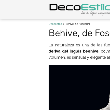
DecoEstilo
Behive, de Foscarini
Behive, de Fos
La naturaleza es una de las fu
deriva del inglés beehive,
colme
volumen, es sensual y elegante a