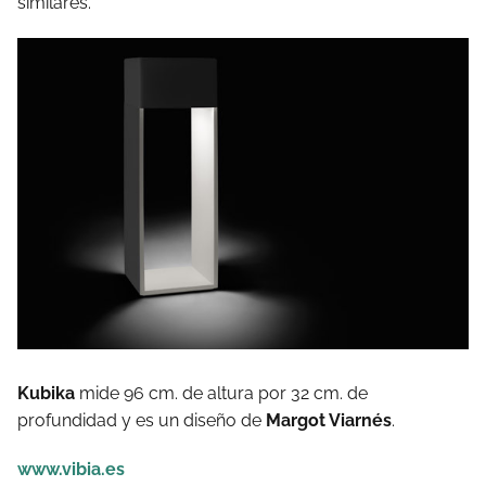
similares.
Kubika
mide 96 cm. de altura por 32 cm. de
profundidad y es un diseño de
Margot Viarnés
.
www.vibia.es