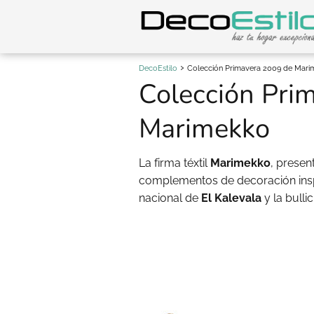
DecoEstilo
Colección Primavera 2009 de Mar
Colección Pri
Marimekko
La firma téxtil
Marimekko
, presen
complementos de decoración ins
nacional de
El
Kalevala
y la bulli