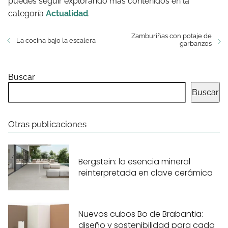
puedes seguir explorando más contenidos en la
categoría
Actualidad
.
Zamburiñas con potaje de
La cocina bajo la escalera
garbanzos
Buscar
Buscar
Otras publicaciones
Bergstein: la esencia mineral
reinterpretada en clave cerámica
Nuevos cubos Bo de Brabantia:
diseño y sostenibilidad para cada