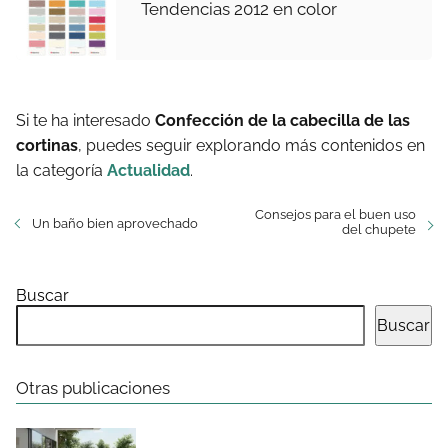
Tendencias 2012 en color
Si te ha interesado
Confección de la cabecilla de las
cortinas
, puedes seguir explorando más contenidos en
la categoría
Actualidad
.
Consejos para el buen uso
Un baño bien aprovechado
del chupete
Buscar
Buscar
Otras publicaciones