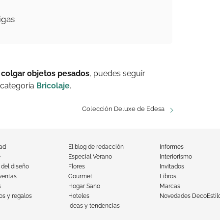
igas
 colgar objetos pesados
, puedes seguir
 categoría
Bricolaje
.
Colección Deluxe de Edesa
dad
El blog de redacción
Informes
e
Especial Verano
Interiorismo
 del diseño
Flores
Invitados
ventas
Gourmet
Libros
s
Hogar Sano
Marcas
s y regalos
Hoteles
Novedades DecoEstil
Ideas y tendencias