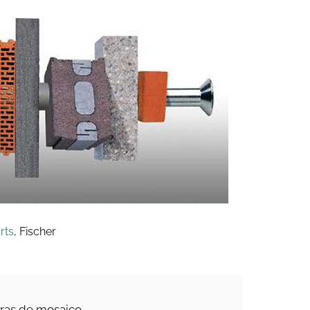
rts
, Fischer
eras de mosaico