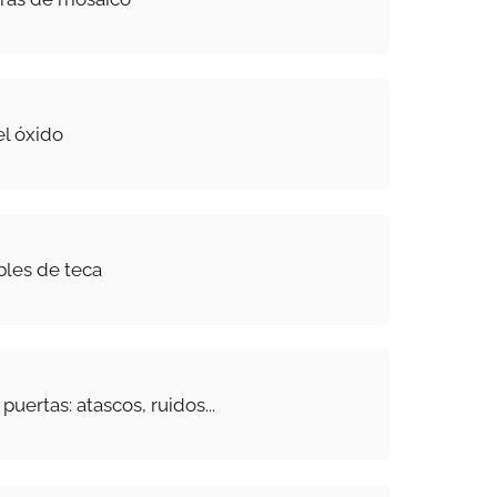
l óxido
les de teca
puertas: atascos, ruidos...