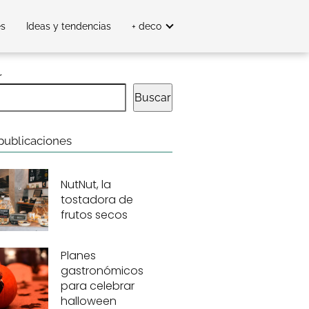
es
Ideas y tendencias
+ deco
r
Buscar
publicaciones
NutNut, la
tostadora de
frutos secos
Planes
gastronómicos
para celebrar
halloween