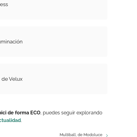
less
luminación
, de Velux
bici de forma ECO
, puedes seguir explorando
ctualidad
.
Multiball, de Modoluce