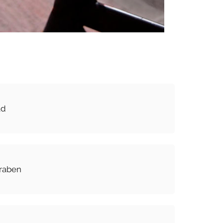
ad
eraben