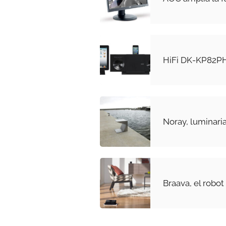
HiFi DK-KP82PH
Noray, luminaria
Braava, el robo