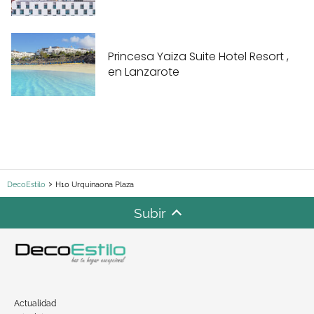
Princesa Yaiza Suite Hotel Resort ,
en Lanzarote
DecoEstilo
H10 Urquinaona Plaza
Subir
Actualidad