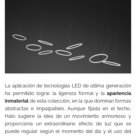
La aplicación de tecnologías LED de última generación
ha permitido lograr la ligereza formal y la
apariencia
inmaterial
de esta colección, en la que dominan formas
abstractas e impalpables. Aunque fijada en el techo,
Halo sugiere la idea de un movimiento armonioso y
proporciona un extraordinario efecto de luz que se
puede regular según el momento del día y el uso del