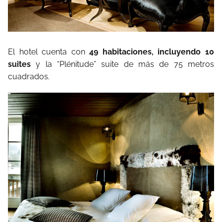
El hotel cuenta con
49 habitaciones, incluyendo 10
suites
y la “Plénitude” suite de más de 75 metros
cuadrados.