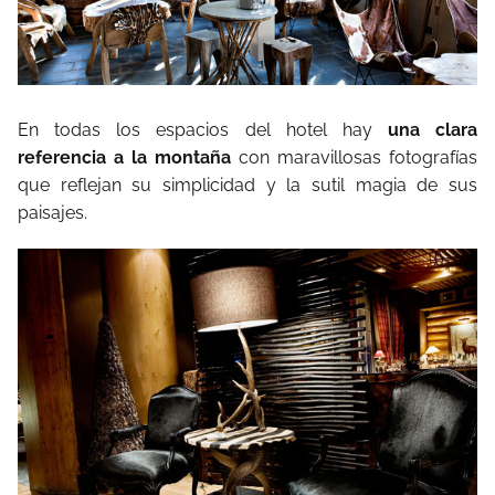
En todas los espacios del hotel hay
una clara
referencia a la montaña
con maravillosas fotografías
que reflejan su simplicidad y la sutil magia de sus
paisajes.