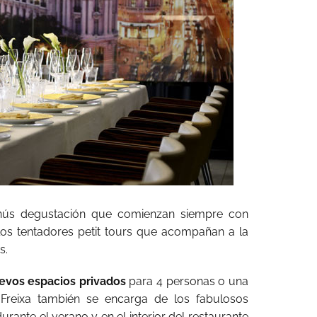
nús degustación que comienzan siempre con
los tentadores petit tours que acompañan a la
s.
evos espacios privados
para 4 personas o una
 Freixa también se encarga de los fabulosos
urante el verano y en el interior del restaurante