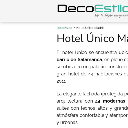
DecoEstilo
Hotel Único Madrid
Hotel Único M
El hotel Único se encuentra ubi
barrio de Salamanca
, en pleno 
se ubica en un palacio construi
gran hotel de 44 habitaciones q
2011.
La elegante fachada (protegida p
arquitectura con
44 modernas 
suites con techos altos y grand
atmósfera confortable y atempora
y urbanas.