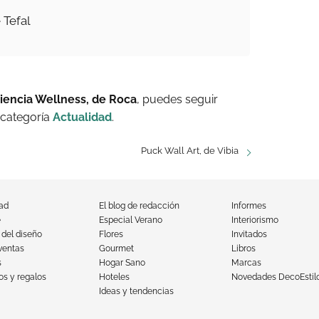
 Tefal
riencia Wellness, de Roca
, puedes seguir
 categoría
Actualidad
.
Puck Wall Art, de Vibia
dad
El blog de redacción
Informes
e
Especial Verano
Interiorismo
 del diseño
Flores
Invitados
ventas
Gourmet
Libros
s
Hogar Sano
Marcas
s y regalos
Hoteles
Novedades DecoEstil
Ideas y tendencias