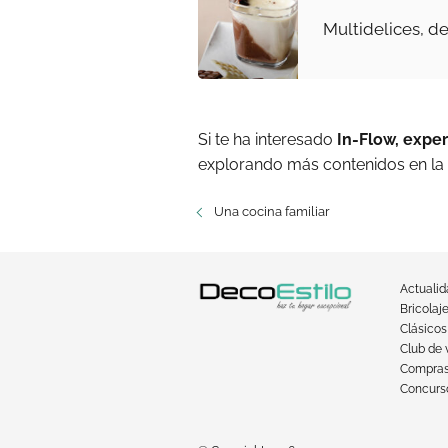
Multidelices, de
Si te ha interesado
In-Flow, expe
explorando más contenidos en la
Una cocina familiar
Actuali
Bricolaj
Clásicos
Club de 
Compra
Concurso