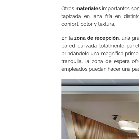
Otros
materiales
importantes son 
tapizada en lana fría en disti
confort, color y textura.
En la
zona de recepción
, una gr
pared curvada totalmente panel
brindándole una magnífica prime
tranquila, la zona de espera ofr
empleados puedan hacer una paus