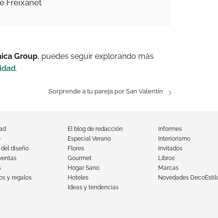
e Freixanet
mica Group
, puedes seguir explorando más
idad
.
Sorprende a tu pareja por San Valentín
dad
El blog de redacción
Informes
e
Especial Verano
Interiorismo
 del diseño
Flores
Invitados
ventas
Gourmet
Libros
s
Hogar Sano
Marcas
s y regalos
Hoteles
Novedades DecoEstil
Ideas y tendencias