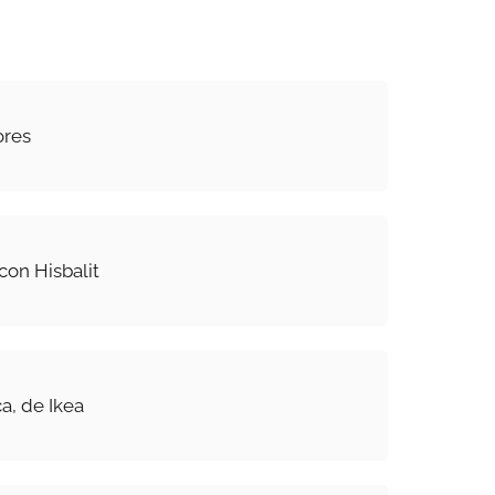
ores
 con Hisbalit
ca, de Ikea