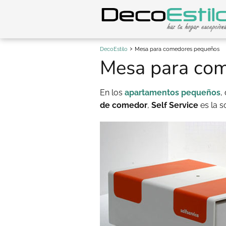
DecoEstilo
Mesa para comedores pequeños
Mesa para co
En los
apartamentos pequeños
,
de comedor
,
Self Service
es la s