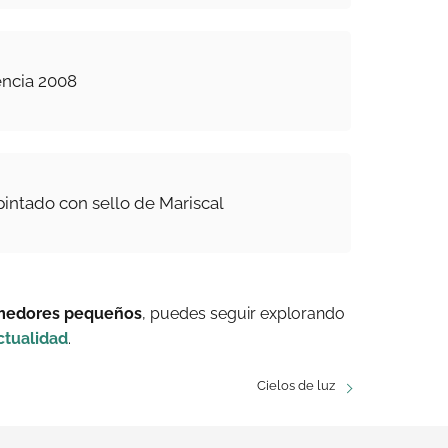
encia 2008
pintado con sello de Mariscal
medores pequeños
, puedes seguir explorando
ctualidad
.
Cielos de luz