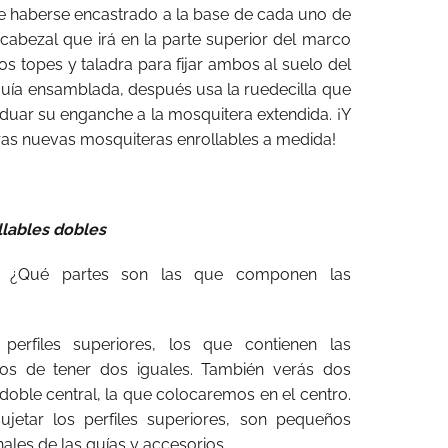
 de haberse encastrado a la base de cada uno de
 cabezal que irá en la parte superior del marco
os topes y taladra para fijar ambos al suelo del
 guía ensamblada, después usa la ruedecilla que
aduar su enganche a la mosquitera extendida. ¡Y
tras nuevas mosquiteras enrollables a medida!
llables dobles
, ¿Qué partes son las que componen las
erfiles superiores, los que contienen las
mos de tener dos iguales. También verás dos
a doble central, la que colocaremos en el centro.
jetar los perfiles superiores, son pequeños
ales de las guías y accesorios.