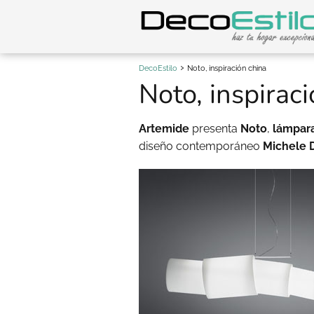
DecoEstilo
Noto, inspiración china
Noto, inspirac
Artemide
presenta
Noto
,
lámpar
diseño contemporáneo
Michele 