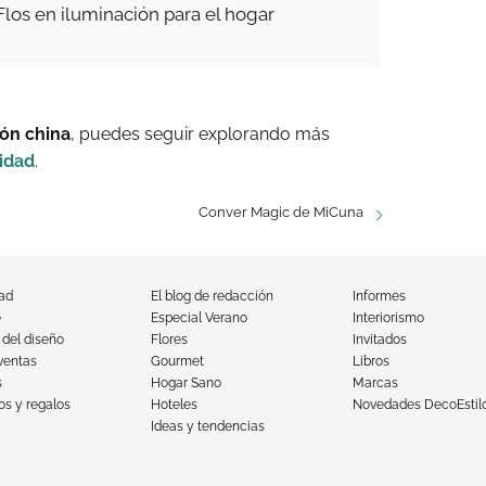
os en iluminación para el hogar
ión china
, puedes seguir explorando más
idad
.
Conver Magic de MiCuna
dad
El blog de redacción
Informes
e
Especial Verano
Interiorismo
 del diseño
Flores
Invitados
ventas
Gourmet
Libros
s
Hogar Sano
Marcas
s y regalos
Hoteles
Novedades DecoEstil
Ideas y tendencias