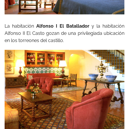
La habitación
Alfonso I El Batallador
y la habitación
Alfonso II El Casto gozan de una privilegiada ubicación
en los torreones del castillo.