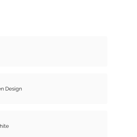
n Design
hite