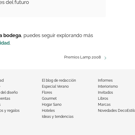
es del futuro
a bodega
, puedes seguir explorando más
idad
.
Premios Lamp 2008
dad
El blog de redacción
Informes
e
Especial Verano
Interiorismo
 del diseño
Flores
Invitados
ventas
Gourmet
Libros
s
Hogar Sano
Marcas
s y regalos
Hoteles
Novedades DecoEstil
Ideas y tendencias