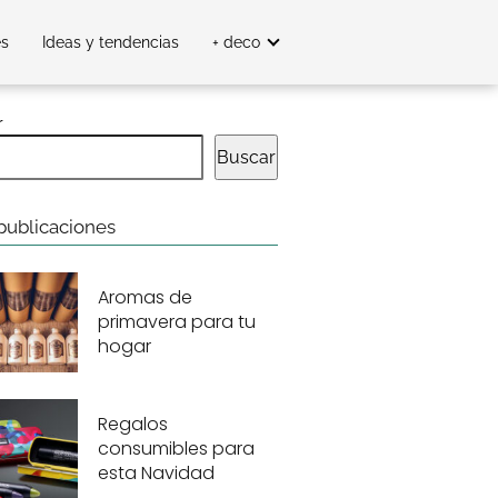
es
Ideas y tendencias
+ deco
r
Buscar
publicaciones
Aromas de
primavera para tu
hogar
Regalos
consumibles para
esta Navidad