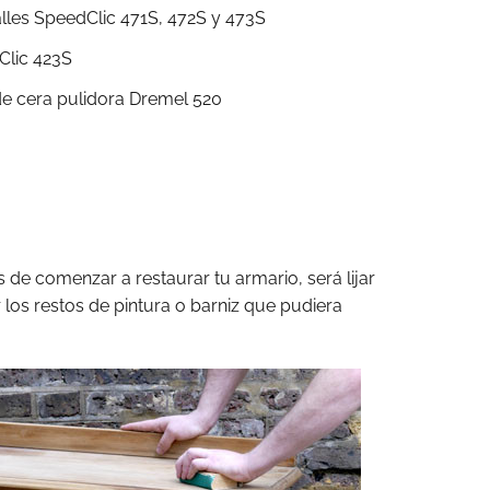
alles SpeedClic 471S, 472S y 473S
Clic 423S
de cera pulidora Dremel 520
de comenzar a restaurar tu armario, será lijar
r los restos de pintura o barniz que pudiera