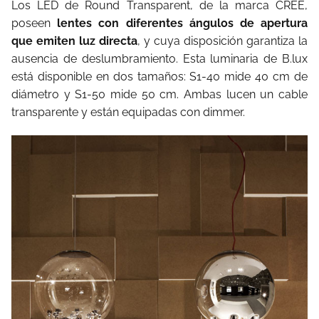
Los LED de Round Transparent, de la marca CREE,
poseen
lentes con diferentes ángulos de apertura
que emiten luz directa
, y cuya disposición garantiza la
ausencia de deslumbramiento. Esta luminaria de B.lux
está disponible en dos tamaños: S1-40 mide 40 cm de
diámetro y S1-50 mide 50 cm. Ambas lucen un cable
transparente y están equipadas con dimmer.