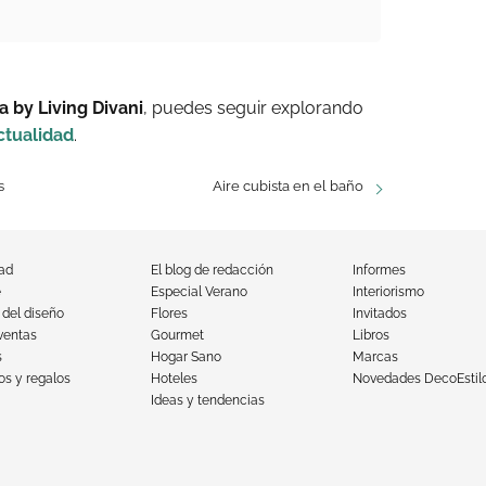
 by Living Divani
, puedes seguir explorando
ctualidad
.
s
Aire cubista en el baño
dad
El blog de redacción
Informes
e
Especial Verano
Interiorismo
 del diseño
Flores
Invitados
ventas
Gourmet
Libros
s
Hogar Sano
Marcas
s y regalos
Hoteles
Novedades DecoEstil
Ideas y tendencias