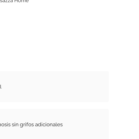
Bisazza Home
l
osis sin grifos adicionales