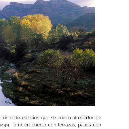
erinto de edificios que se erigen alrededor de
449. También cuenta con terrazas, patios con