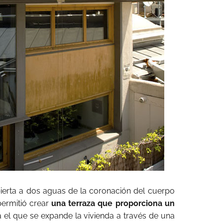
ubierta a dos aguas de la coronación del cuerpo
permitió crear
una terraza que proporciona un
 el que se expande la vivienda a través de una