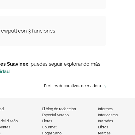
ewpull con 3 funciones
iles Suavinex
, puedes seguir explorando más
idad
.
Perfiles decorativos de madera
dad
El blog de redacción
Informes
e
Especial Verano
Interiorismo
 del diseño
Flores
Invitados
ventas
Gourmet
Libros
s
Hogar Sano
Marcas