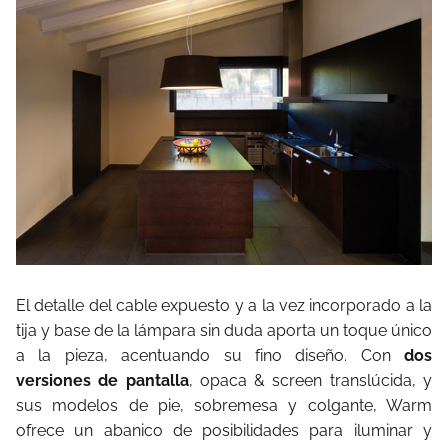
El detalle del cable expuesto y a la vez incorporado a la
tija y base de la lámpara sin duda aporta un toque único
a la pieza, acentuando su fino diseño. Con
dos
versiones de pantalla
, opaca & screen translúcida, y
sus modelos de pie, sobremesa y colgante, Warm
ofrece un abanico de posibilidades para iluminar y