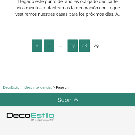
Llegado este punto del año, es obligado dedicarle
unos minutos a plantearnos la decoración con la que
vestiremos nuestras casas para los próximos días. A…
«
1
…
27
28
29
DecoEstilo
Ideas y tendencias
Page 29
Subir