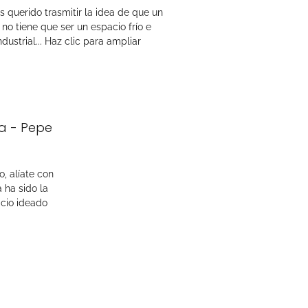
 querido trasmitir la idea de que un
t no tiene que ser un espacio frío e
ndustrial... Haz clic para ampliar
a - Pepe
, alíate con
a ha sido la
acio ideado