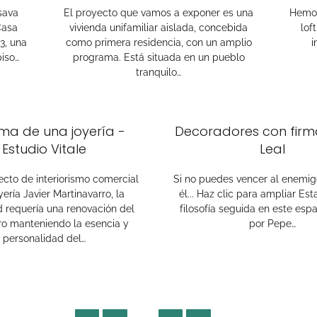
sava
El proyecto que vamos a exponer es una
Hemos
Casa
vivienda unifamiliar aislada, concebida
lof
3, una
como primera residencia, con un amplio
i
piso…
programa. Está situada en un pueblo
tranquilo…
ma de una joyería -
Decoradores con firm
Estudio Vitale
Leal
ecto de interiorismo comercial
Si no puedes vencer al enemigo
yería Javier Martinavarro, la
él... Haz clic para ampliar Est
 requería una renovación del
filosofía seguida en este esp
ro manteniendo la esencia y
por Pepe…
personalidad del…