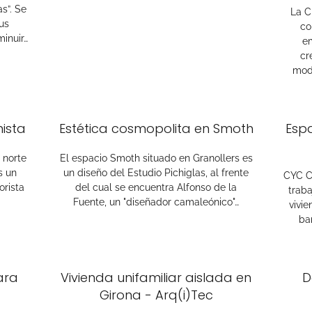
s”. Se
La C
us
co
inuir…
e
cr
mode
ista
Estética cosmopolita en Smoth
Espa
l norte
El espacio Smoth situado en Granollers es
s un
un diseño del Estudio Pichiglas, al frente
CYC Co
orista
del cual se encuentra Alfonso de la
traba
Fuente, un "diseñador camaleónico"…
vivie
ba
ara
Vivienda unifamiliar aislada en
D
Girona - Arq(i)Tec