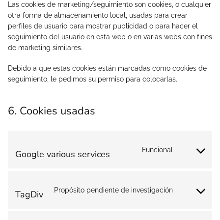
Las cookies de marketing/seguimiento son cookies, o cualquier
otra forma de almacenamiento local, usadas para crear
perfiles de usuario para mostrar publicidad o para hacer el
seguimiento del usuario en esta web o en varias webs con fines
de marketing similares.
Debido a que estas cookies están marcadas como cookies de
seguimiento, le pedimos su permiso para colocarlas.
6. Cookies usadas
Funcional
Google various services
Consent
to
service
google-
various-
Propósito pendiente de investigación
services
TagDiv
Consent
to
service
tagdiv