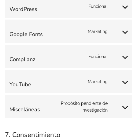
Funcional
WordPress
Consent
to
service
wordpress
Marketing
Google Fonts
Consent
to
service
google-
fonts
Funcional
Complianz
Consent
to
service
complianz
Marketing
YouTube
Consent
to
service
youtube
Propósito pendiente de
Misceláneas
Consent
investigación
to
service
misceláneas
7. Consentimiento