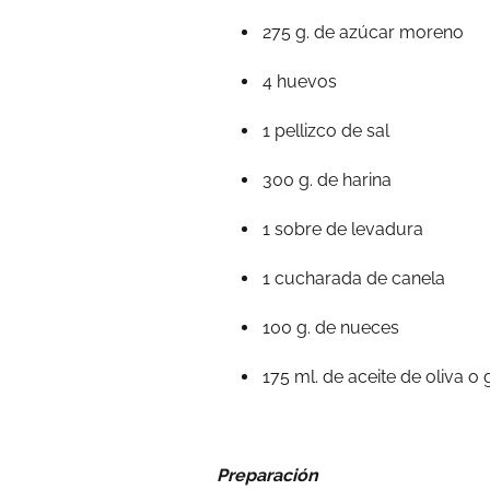
275 g. de azúcar moreno
4 huevos
1 pellizco de sal
300 g. de harina
1 sobre de levadura
1 cucharada de canela
100 g. de nueces
175 ml. de aceite de oliva o 
Preparación