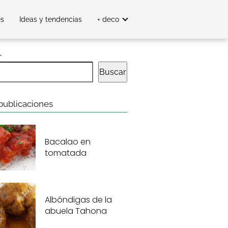
es
Ideas y tendencias
+ deco
r
Buscar
publicaciones
Bacalao en
tomatada
Albóndigas de la
abuela Tahona