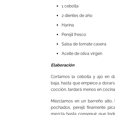
1 cebolla
2 dientes de aho
Harina
Perejil fresco
Salsa de tomate casera
Aceite de oliva vírgen
Elaboración
Cortamos la cebolla y ajo en d
baja, hasta que empiece a dorarse 
cocción, tardará menos en cocinar
Mezclamos en un barreño alto, l
pochados, perejil finamente pic
mezcla hasta conseguir que todo