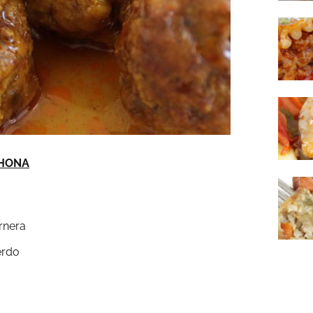
AHONA
rnera
erdo