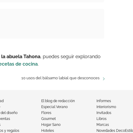
 la abuela Tahona
, puedes seguir explorando
ecetas de cocina
.
10 usos del bálsamo labial que desconoces
dad
El blog de redacción
Informes
e
Especial Verano
Interiorismo
 del diseño
Flores
Invitados
ventas
Gourmet
Libros
s
Hogar Sano
Marcas
s y regalos
Hoteles
Novedades DecoEstil