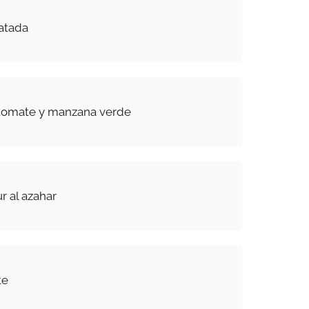
atada
tomate y manzana verde
r al azahar
te