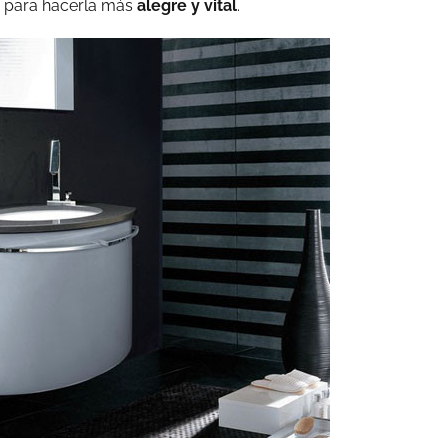
, para hacerla más
alegre y vital
.