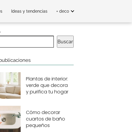
es
Ideas y tendencias
+ deco
r
Buscar
publicaciones
Plantas de interior:
verde que decora
y purifica tu hogar
Cómo decorar
cuartos de baño
pequeños