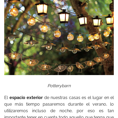
Potterybarn
El
espacio exterior
de nuestras casas es el lugar en el
que más tiempo pasaremos durante el verano, lo
utilizaremos incluso de noche, por eso es tan
importante tener en cuenta todo aquello que tenga que