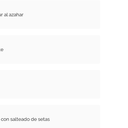
r al azahar
te
a con salteado de setas