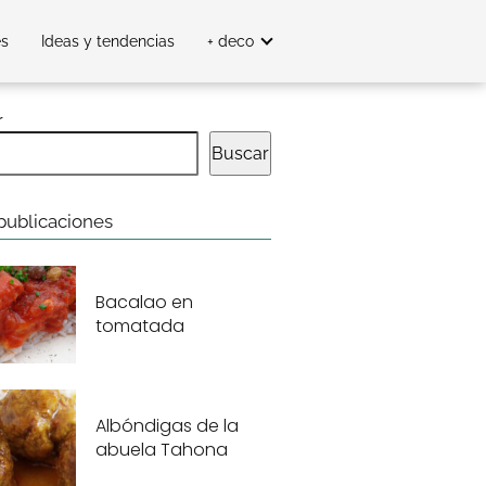
es
Ideas y tendencias
+ deco
r
Buscar
publicaciones
Bacalao en
tomatada
Albóndigas de la
abuela Tahona