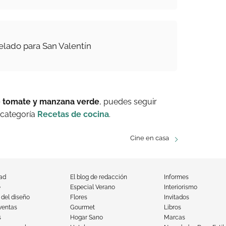
lado para San Valentín
 tomate y manzana verde
, puedes seguir
 categoría
Recetas de cocina
.
Cine en casa
dad
El blog de redacción
Informes
e
Especial Verano
Interiorismo
 del diseño
Flores
Invitados
ventas
Gourmet
Libros
s
Hogar Sano
Marcas