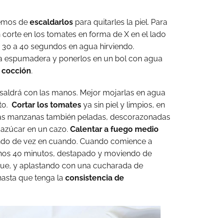
hemos de
escaldarlos
para quitarles la piel. Para
n corte en los tomates en forma de X en el lado
 30 a 40 segundos en agua hirviendo.
a espumadera y ponerlos en un bol con agua
a cocción
.
ue saldrá con las manos. Mejor mojarlas en agua
sto.
Cortar los tomates
ya sin piel y limpios, en
las manzanas también peladas, descorazonadas
l azúcar en un cazo.
Calentar a fuego medio
iendo de vez en cuando. Cuando comience a
unos 40 minutos, destapado y moviendo de
gue, y aplastando con una cucharada de
hasta que tenga la
consistencia de